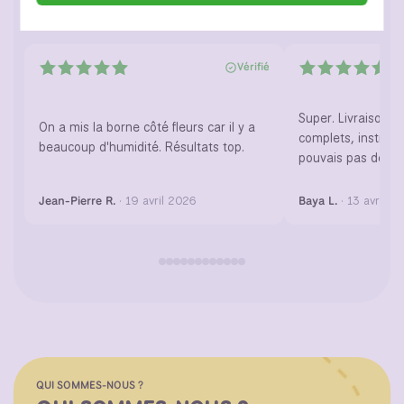
Vérifié par Inflate
Vérifié
Super. Livraison 
On a mis la borne côté fleurs car il y a
complets, instructi
beaucoup d'humidité. Résultats top.
pouvais pas dema
Jean-Pierre R.
· 19 avril 2026
Baya L.
· 13 avril 2
QUI SOMMES-NOUS ?