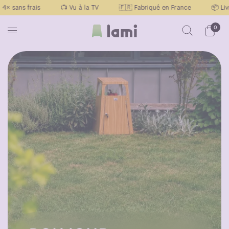
frais
📺 Vu à la TV
🇫🇷 Fabriqué en France
📦 Livraison of
0